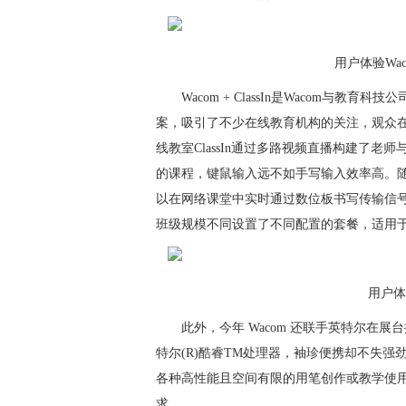
用户体验Wac
Wacom + ClassIn是Wacom与
案，吸引了不少在线教育机构的关注，观众
线教室ClassIn通过多路视频直播构建了
的课程，键鼠输入远不如手写输入效率高。随
以在网络课堂中实时通过数位板书写传输信
班级规模不同设置了不同配置的套餐，适用
用户体验
此外，今年 Wacom 还联手英特尔在展台
特尔(R)酷睿TM处理器，袖珍便携却不失
各种高性能且空间有限的用笔创作或教学使
求。