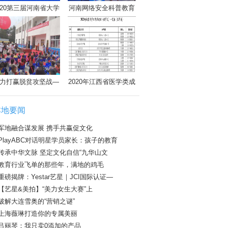
020第三届河南省大学
河南网络安全科普教育
力打赢脱贫攻坚战—
2020年江西省医学类成
本地要闻
军地融合谋发展 携手共赢促文化
PlayABC对话明星学员家长：孩子的教育
传承中华文脉 坚定文化自信“九华山文
教育行业飞单的那些年，满地的鸡毛
重磅揭牌：Yestar艺星｜JCI国际认证—
【艺星&美拍】“美力女生大赛”上
破解大连雪奥的“营销之谜”
上海薇琳打造你的专属美丽
吕丽琴：我只卖0添加的产品