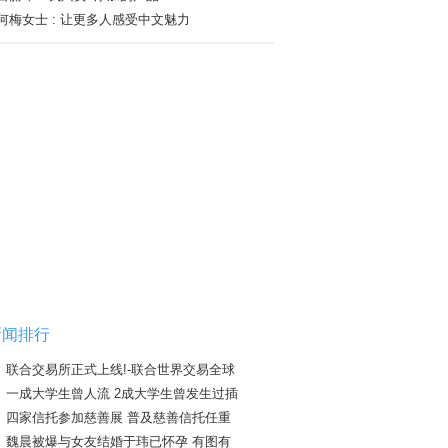
何梅女士 : 让更多人感受中文魅力
新闻排行
联合交易所正式上线!-联合世界交易全球
一成大学生曾人流 2成大学生曾发生过插
四家信托参加慈善展 普及慈善信托任重
魏晨被爆与女友结婚于玮已怀孕 有图有