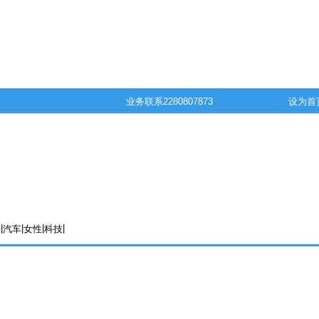
业务联系
2280807873
设为首
|
|
|
|
经
汽车
女性
科技