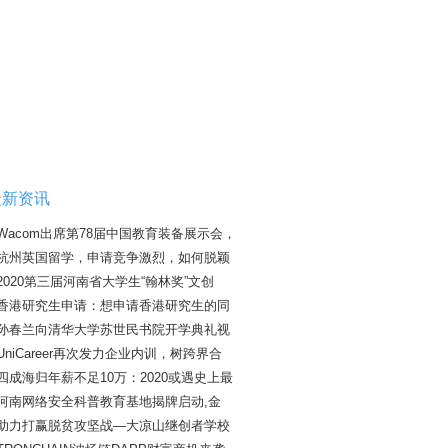
最新资讯
Wacom出席第78届中国教育装备展示会，
杭州英国留学，申请竞争激烈，如何脱颖
2020第三届河南省大学生“翰林奖”文创
香港研究生申请：想申请香港研究生的同
孙春兰向清华大学苏世民书院开学典礼视
UniCareer再次发力企业内训，树跨界合
四成海归年薪不足10万：2020或遇史上最
河南网络安全科普教育基地揭牌启动,金
助力打赢脱贫攻坚战—大凉山继创者学校