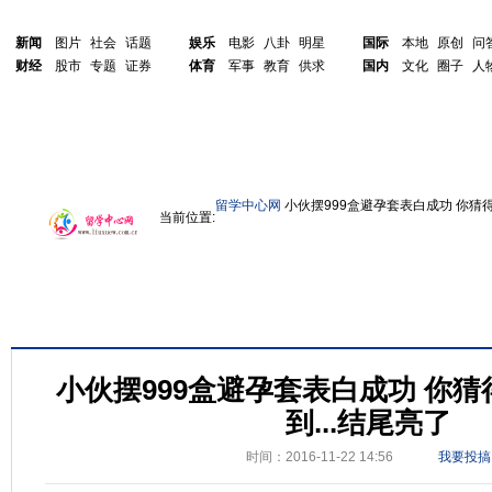
新闻
图片
社会
话题
娱乐
电影
八卦
明星
国际
本地
原创
问
财经
股市
专题
证券
体育
军事
教育
供求
国内
文化
圈子
人
留学中心网
小伙摆999盒避孕套表白成功 你猜得
当前位置:
小伙摆999盒避孕套表白成功 你
到...结尾亮了
时间：2016-11-22 14:56
我要投搞