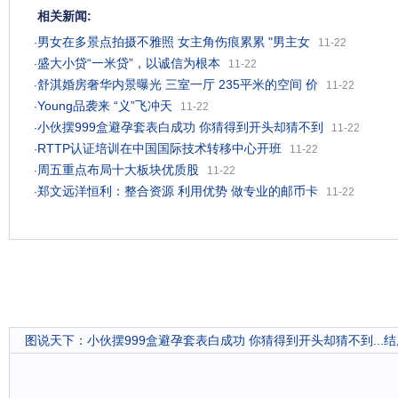
相关新闻:
男女在多景点拍摄不雅照 女主角伤痕累累 "男主女
·
11-22
盛大小贷“一米贷”，以诚信为根本
·
11-22
舒淇婚房奢华内景曝光 三室一厅 235平米的空间 价
·
11-22
Young品袭来 “义”飞冲天
·
11-22
小伙摆999盒避孕套表白成功 你猜得到开头却猜不到
·
11-22
RTTP认证培训在中国国际技术转移中心开班
·
11-22
周五重点布局十大板块优质股
·
11-22
郑文远洋恒利：整合资源 利用优势 做专业的邮币卡
·
11-22
图说天下
：
小伙摆999盒避孕套表白成功 你猜得到开头却猜不到...